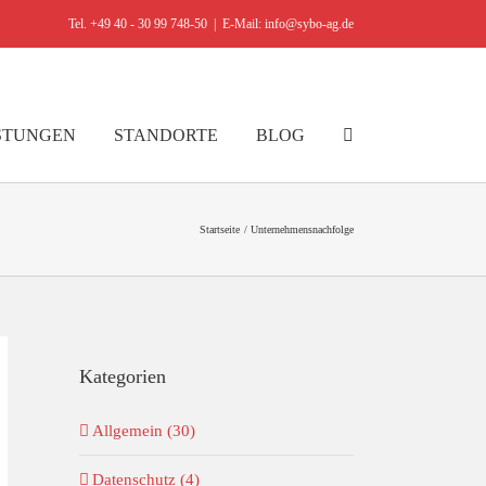
Tel. +49 40 - 30 99 748-50
|
E-Mail: info@sybo-ag.de
STUNGEN
STANDORTE
BLOG
Startseite
Unternehmensnachfolge
Kategorien
Allgemein (30)
Datenschutz (4)