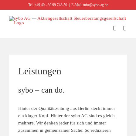
Zum
Tel. +49 40 - 30 99 748-50
|
E-Mail: info@sybo-ag.de
Inhalt
springen
Leistungen
sybo – can do.
Hinter der Qualitätszeitung aus Berlin steckt immer
ein kluger Kopf. Hinter der sybo AG sind es gleich
mehrere. Wir denken jeder für sich und immer
zusammen in gemeinsamer Sache. So reduzieren