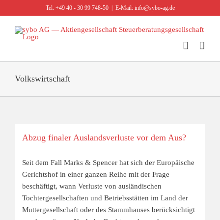
Zum
Tel. +49 40 - 30 99 748-50
|
E-Mail: info@sybo-ag.de
Inhalt
springen
Volkswirtschaft
Abzug finaler Auslandsverluste vor dem Aus?
Seit dem Fall Marks & Spencer hat sich der Europäische
Gerichtshof in einer ganzen Reihe mit der Frage
beschäftigt, wann Verluste von ausländischen
Tochtergesellschaften und Betriebsstätten im Land der
Muttergesellschaft oder des Stammhauses berücksichtigt