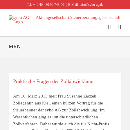
Zum
Tel. +49 40 - 30 99 748-50
|
E-Mail: info@sybo-ag.de
Inhalt
springen
MRN
Praktische Fragen der Zollabwicklung
Am 16. März 2013 hielt Frau Susanne Zaczek,
Zollagentin aus Kiel, einen kurzen Vortrag für die
Steuerberater der sybo AG zur Zollabwicklung. Im
Wesentlichen ging es um die unterschiedlichen
Zollverfahren. Dabei wurde auch die für Nicht-Profis