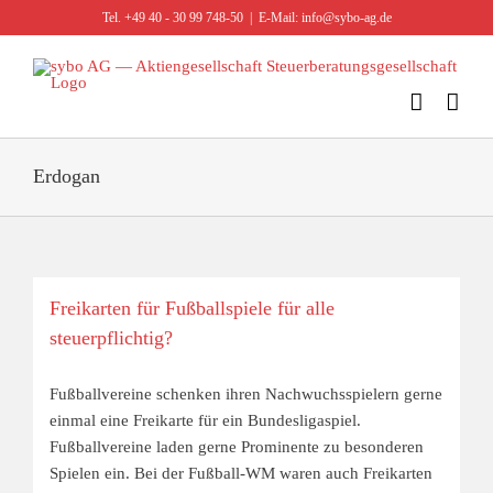
Zum
Tel. +49 40 - 30 99 748-50
|
E-Mail: info@sybo-ag.de
Inhalt
springen
Erdogan
Freikarten für Fußballspiele für alle
steuerpflichtig?
Fußballvereine schenken ihren Nachwuchsspielern gerne
einmal eine Freikarte für ein Bundesligaspiel.
Fußballvereine laden gerne Prominente zu besonderen
Spielen ein. Bei der Fußball-WM waren auch Freikarten