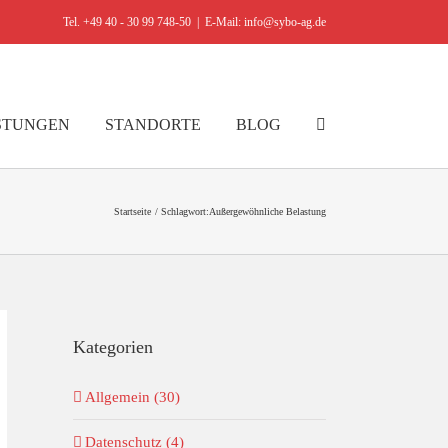
Tel. +49 40 - 30 99 748-50
|
E-Mail: info@sybo-ag.de
STUNGEN
STANDORTE
BLOG
Startseite
Schlagwort:
Außergewöhnliche Belastung
Kategorien
Allgemein (30)
Datenschutz (4)