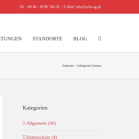
Tel. +49 40 - 30 99 748-50
|
E-Mail: info@sybo-ag.de
STUNGEN
STANDORTE
BLOG
Startseite
Schlagwort:
Steuern
Kategorien
Allgemein (30)
Datenschutz (4)