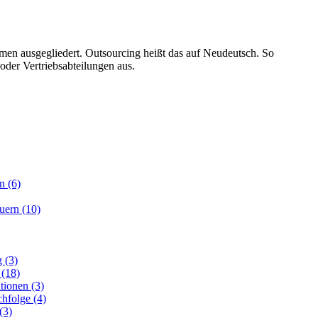
men ausgegliedert. Outsourcing heißt das auf Neudeutsch. So
oder Vertriebsabteilungen aus.
n (6)
euern (10)
 (3)
 (18)
tionen (3)
hfolge (4)
(3)