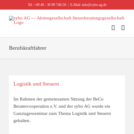
Zum
Tel. +49 40 - 30 99 748-50
|
E-Mail: info@sybo-ag.de
Inhalt
springen
Berufskraftfahrer
Logistik und Steuern
Im Rahmen der gemeinsamen Sitzung der BeCo
Beratercooperation e.V. und der sybo AG wurde ein
Ganztagesseminar zum Thema Logistik und Steuern
gehalten.