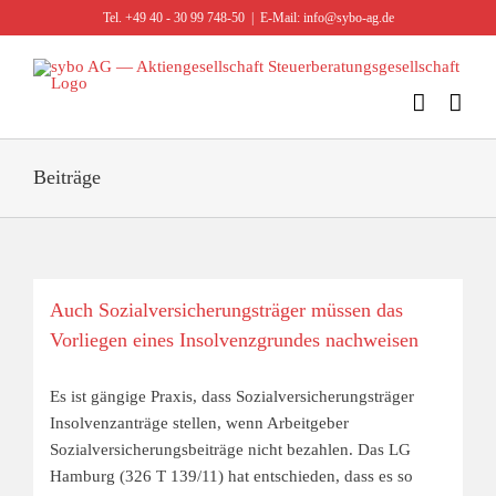
Zum
Tel. +49 40 - 30 99 748-50
|
E-Mail: info@sybo-ag.de
Inhalt
springen
Beiträge
Auch Sozialversicherungsträger müssen das
Vorliegen eines Insolvenzgrundes nachweisen
Es ist gängige Praxis, dass Sozialversicherungsträger
Insolvenzanträge stellen, wenn Arbeitgeber
Sozialversicherungsbeiträge nicht bezahlen. Das LG
Hamburg (326 T 139/11) hat entschieden, dass es so